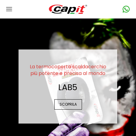
La termocoperta scaldacerchio
più potente e precisa al mondo
LAB5
SCOPRILA