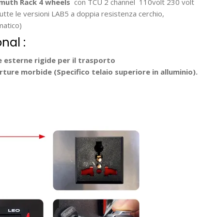
uth Rack 4 wheels
con TCU 2 channel
110volt 230 volt
tutte le versioni LAB5 a doppia resistenza cerchio,
atico)
nal :
 esterne rigide
per il trasporto
rture morbide (
Specifico telaio superiore in alluminio).