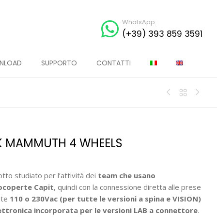
WhatsApp:
(+39) 393 859 3591
NLOAD
SUPPORTO
CONTATTI
K MAMMUTH 4 WHEELS
tto studiato per l’attività dei
team che usano
mocoperte
Capit
, quindi con la connessione diretta alle prese
nte
110 o 230Vac (per tutte le versioni a spina e VISION)
ettronica incorporata per le versioni LAB a connettore
.