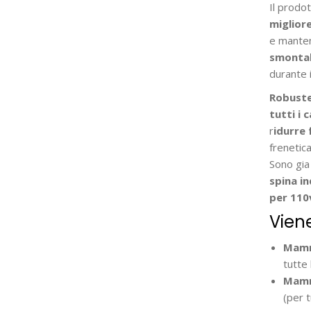
Il prodot
miglior
e manten
smontab
durante i
Robuste 
tutti i 
r
idurre 
frenetica
Sono gia 
spina i
per 110
Viene
Mamm
tutte 
Mamm
(per 