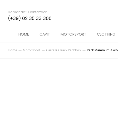
Domande? Contattaci:
(+39) 02 35 33 300
HOME
CAPIT
MOTORSPORT
CLOTHING
Home
Motorsport
Carrelli e Rack Paddock
Rack Mammuth 4 wh
Tu sei qui: