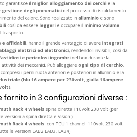
to garantisce il
miglior alloggiamento dei cerchi
e la
e gestione degli pneumatici
nel processo di riscaldamento
imento del calore. Sono realizzate in
alluminio
e sono
ili
così da essere
leggeri
e occupare il
minimo volume
l trasporto.
e affidabili
, hanno il grande vantaggio di avere
integrati
cablaggi elettrici ed elettronici
, rendendoli invisibili, così da
fastidiosi e pericolosi ingombri
nel box durante la
 attività dei meccanici. Può alloggiare
ogni tipo di cerchio
.
compresi i perni ruota anteriori e posteriori in alluminio e la
ndustriale (blu 16 ampere per 230volt, gialla 16ampere
volt)
.
 fornito in 3 configurazioni diverse :
uth Rack 4 wheels
spina diretta 110volt 230 volt (per
le versioni a spina diretta e Vision )
uth Rack 4 wheels
con TCU 1 channel
110volt 230 volt
tutte le versioni LAB2,LAB3, LAB4)