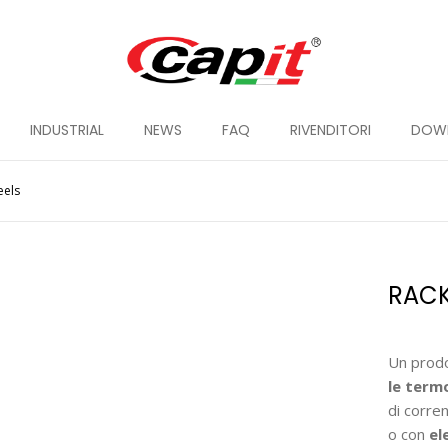
INDUSTRIAL
NEWS
FAQ
RIVENDITORI
DOW
eels
RAC
Un prodo
le ter
di corre
o con
el