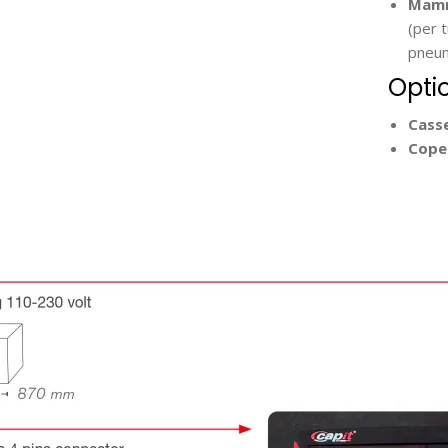
Mamm
(per 
pneum
Optio
Casse
Cope